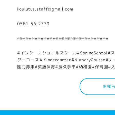
koulutus.staff@gmail.com
0561-56-2779
⭐︎✳︎⭐︎✳︎⭐︎✳︎⭐︎✳︎⭐︎✳︎⭐︎✳︎⭐︎✳︎⭐︎✳︎⭐︎✳︎⭐︎✳︎⭐︎✳︎⭐︎✳︎⭐︎✳︎⭐︎✳︎⭐︎✳︎⭐︎
#インターナショナルスクール#SpringSchool#
ダーコース＃Kindergarten#NursaryCo
園児募集#英語保育#長久手市#幼稚園#保育園#
お知