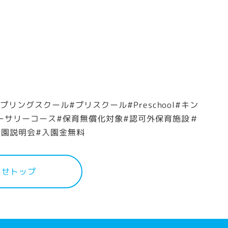
スプリングスクール#プリスクール#Preschool#キン
urse#ナーサリーコース#保育無償化対象#認可外保育施設＃
入園説明会#入園金無料
らせトップ