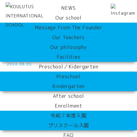
NEWS
Our school
Message From The Founder
Our Teachers
NEWS
Our philosophy
Facilities
Season School DAY9
2024.08.05
Preschool／Kidergarten
Preschool
Kindergarten
After school
Enrollment
令和７年度入園
こんにちは
プリスクール入園
FAQ