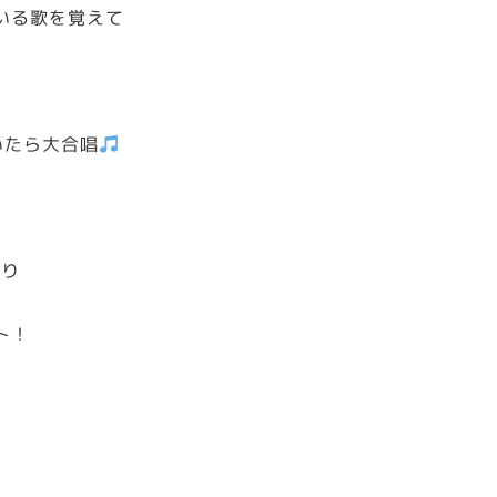
いる歌を覚えて
いたら大合唱
がり
ト！